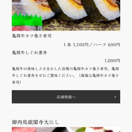
亀岡牛カツ巻き寿司
１本 1,100円／ハーフ 600円
亀岡牛しぐれ煮丼
1,000円
亀岡牛の美味しさを生かした自慢の亀岡牛カツ巻き寿司、亀岡
牛しぐれ煮丼をぜひご賞味ください。（画像は亀岡牛カツ巻き
寿司）
店舗情報へ
御肉処銀閣寺大にし