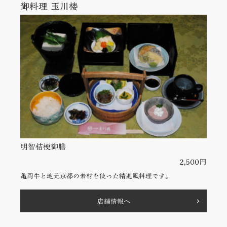
御料理 ⽟川楼
明智桔梗御膳
2,500円
亀岡牛と地元京都の素材を使った精進風料理です。
店舗情報へ