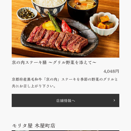
京の肉ステーキ膳 〜グリル野菜を添えて〜
4,048円
京都府産黒毛和牛「京の肉」ステーキを季節の野菜のグリルと
共にお召し上がり下さい。
店舗情報へ
モリタ屋 木屋町店