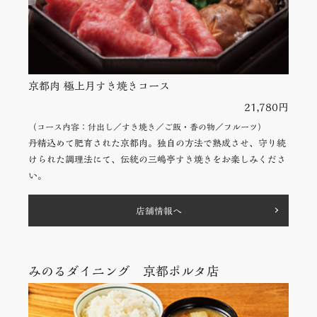
京都肉 極上月すき焼きコース
21,780円
（コース内容：
付出し／
すき焼き／
ご飯・香の物／
フルーツ
）
丹精込めて肥育された京都肉。独自の方法で熟成させ、守り続
けられた調理法にて、伝統の三嶋亭すき焼きをお楽しみくださ
い。
店舗情報へ
みのるダイニング 京都ポルタ店