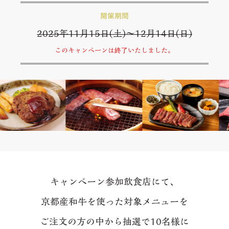
開催期間
2025年11⽉15⽇(⼟)〜12⽉14⽇(⽇)
キャンペーン参加飲食店にて、
京都産和牛を使った対象メニューを
ご注文の方の中から抽選で10名様に