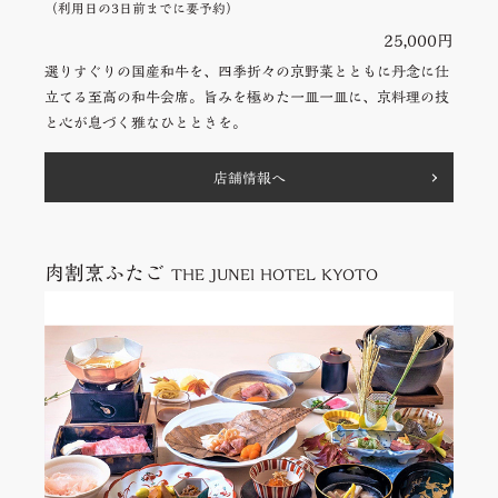
（利⽤⽇の3⽇前までに要予約）
25,000円
選りすぐりの国産和⽜を、四季折々の京野菜とともに丹念に仕
⽴てる⾄⾼の和⽜会席。旨みを極めた⼀⽫⼀⽫に、京料理の技
と⼼が息づく雅なひとときを。
店舗情報へ
肉割烹ふたご
THE JUNEI HOTEL KYOTO