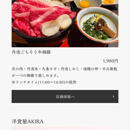
丹波ごちそう牛鍋膳
1,980円
京の肉・丹波米・九条ネギ・丹波しめじ・瑞穂の卵・半兵衛麩
が一つの御膳で楽しめます。
※ランチタイム(11:00〜14:30)の提供
店舗情報へ
洋食屋AKIRA