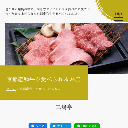
恵まれた環境の中で、飼育方法にこだわりを持つ匠の技でじ
MEN
っくり育て上げられた京都産和牛が食べられるお店
U
京都産和牛が食べられるお店
ホーム
京都産和牛が食べられるお店
三嶋亭
シェア
ツイート
LINEで送る