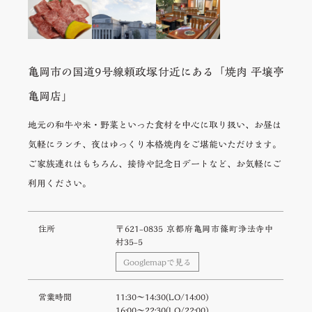
亀岡市の国道9号線頼政塚付近にある「焼肉 平壌亭
亀岡店」
地元の和牛や米・野菜といった食材を中心に取り扱い、お昼は
気軽にランチ、夜はゆっくり本格焼肉をご堪能いただけます。
ご家族連れはもちろん、接待や記念日デートなど、お気軽にご
利用ください。
住所
〒621-0835 京都府亀岡市篠町浄法寺中
村35-5
Googlemapで見る
営業時間
11:30〜14:30(LO/14:00)
16:00〜22:30(LO/22:00)