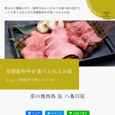
恵まれた環境の中で、飼育方法にこだわりを持つ匠の技でじ
っくり育て上げられた京都産和牛が食べられるお店
MEN
U
京都産和牛が食べられるお店
ホーム
京都産和牛が食べられるお店
京の焼肉処 弘 八条口店
シェア
ツイート
LINEで送る