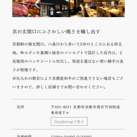
京の玄関口にふさわしい趣きを醸し出す
京都駅の南玄関口、八条口から歩いて5分のところにある好立
地。和モダンを基調に独自のコンセプトで設計した店内は、2
名様用のベンチシートに対応し、用途を選ばない使い勝手の良
さが特徴です。
※仕入れの都合により京都産和牛がご用意できない場合もござ
いますので、詳しく店舗までお問い合わせください。
住所
〒601-8011 京都府京都市南区竹田街道
東寺道下ル
Googlemapで見る
営業時間
17:00〜24:00(LO/23:00)